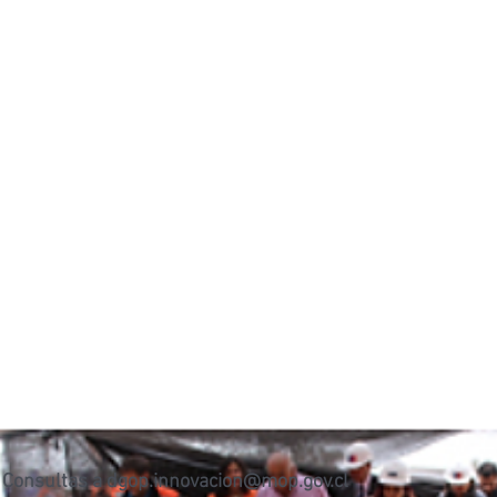
Consultas a
dgop.innovacion@mop.gov.cl