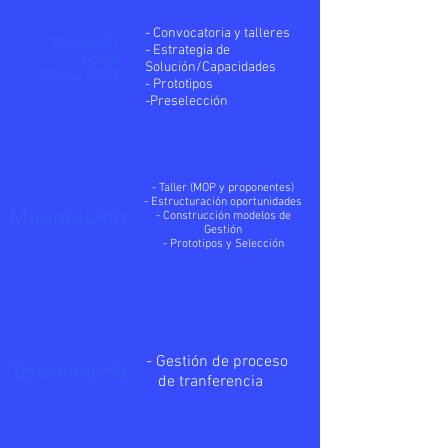
- Convocatoria y talleres
Captación
- Estrategia de
hasta
Solución/Capacidades
11 ene 2019
- Prototipos
-Preselección
- Taller (MOP y proponentes)
- Estructuración oportunidades
Madu
ración
- Construcción modelos de
Gestión
- Prototipos y Selección
- Gestión de proceso
Transferencia
de tranferencia