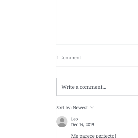
1 Comment
Write a comment...
Exitoso proceso de captación
Sort by:
Newest
de propuestas innovadoras en
el MOP
Leo
Dec 14, 2019
Me parece perfecto!