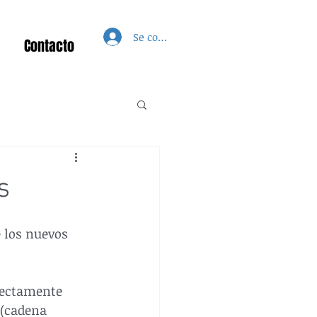
Se connecter
Contacto
s
 los nuevos 
rectamente 
 (cadena 